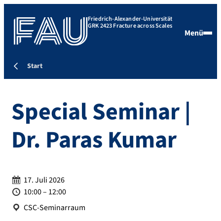
Friedrich-Alexander-Universität
GRK 2423 Fracture across Scales
Menü
Start
Special Seminar |
Dr. Paras Kumar
Datum:
17. Juli 2026
Zeit:
10:00 – 12:00
Ort:
CSC-Seminarraum